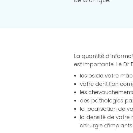
de la clinique.
La quantité d’informat
est importante. Le D
r
les os de votre mâch
votre dentition comp
les chevauchements
des pathologies pas 
la localisation de vo
la densité de votre
chirurgie d’implants