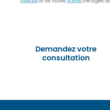
osseuse
et de toutes
autres
chirurgies de
Demandez votre
consultation