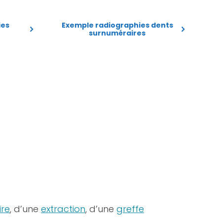
ies
Exemple radiographies dents
surnuméraires
ire
, d’une
extraction
, d’une
greffe