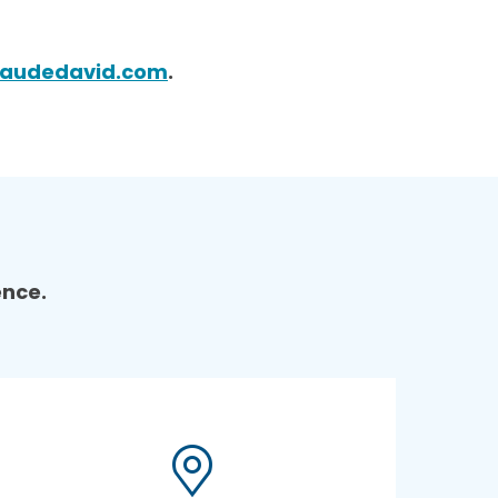
laudedavid.com
.
ence.